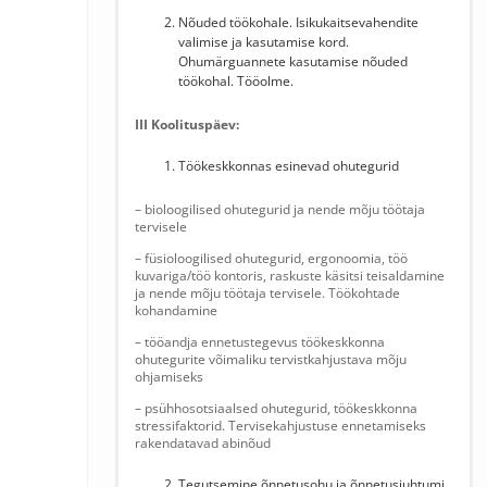
Nõuded töökohale. Isikukaitsevahendite
valimise ja kasutamise kord.
Ohumärguannete kasutamise nõuded
töökohal. Tööolme.
III Koolituspäev:
Töökeskkonnas esinevad ohutegurid
– bioloogilised ohutegurid ja nende mõju töötaja
tervisele
– füsioloogilised ohutegurid, ergonoomia, töö
kuvariga/töö kontoris, raskuste käsitsi teisaldamine
ja nende mõju töötaja tervisele. Töökohtade
kohandamine
– tööandja ennetustegevus töökeskkonna
ohutegurite võimaliku tervistkahjustava mõju
ohjamiseks
– psühhosotsiaalsed ohutegurid, töökeskkonna
stressifaktorid. Tervisekahjustuse ennetamiseks
rakendatavad abinõud
Tegutsemine õnnetusohu ja õnnetusjuhtumi