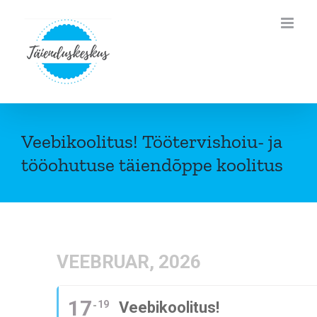
Skip
to
content
Veebikoolitus! Töötervishoiu- ja
tööohutuse täiendõppe koolitus
VEEBRUAR, 2026
17
19
Veebikoolitus!