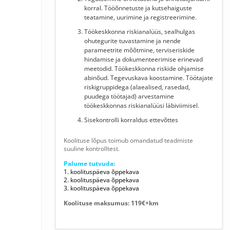
korral. Tööõnnetuste ja kutsehaiguste
teatamine, uurimine ja registreerimine.
Töökeskkonna riskianalüüs, sealhulgas
ohutegurite tuvastamine ja nende
parameetrite mõõtmine, terviseriskide
hindamise ja dokumenteerimise erinevad
meetodid. Töökeskkonna riskide ohjamise
abinõud. Tegevuskava koostamine. Töötajate
riskigruppidega (alaealised, rasedad,
puudega töötajad) arvestamine
töökeskkonnas riskianalüüsi läbiviimisel.
Sisekontrolli korraldus ettevõttes
Koolituse lõpus toimub omandatud teadmiste
suuline kontrolltest.
Palume tutvuda:
1. koolituspäeva õppekava
2. koolituspäeva õppekava
3. koolituspäeva õppekava
Koolituse maksumus: 119€+km