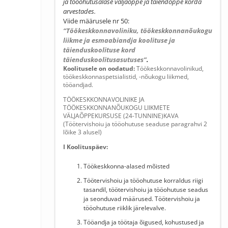
ja tööohutusalase väljaõppe ja täiendõppe korda
arvestades.
Viide määrusele nr 50:
“Töökeskkonnavoliniku, töökeskkonnanõukogu
liikme ja esmaabiandja koolituse ja
täienduskoolituse kord
täienduskoolitusasutuses”
.
Koolitusele on oodatud:
Töökeskkonnavolinikud,
töökeskkonnaspetsialistid, -nõukogu liikmed,
tööandjad.
TÖÖKESKKONNAVOLINIKE JA
TÖÖKESKKONNANÕUKOGU LIIKMETE
VÄLJAÕPPEKURSUSE (24-TUNNINE)KAVA
(Töötervishoiu ja tööohutuse seaduse paragrahvi 2
lõike 3 alusel)
I Koolituspäev:
Töökeskkonna-alased mõisted
Töötervishoiu ja tööohutuse korraldus riigi
tasandil, töötervishoiu ja tööohutuse seadus
ja seonduvad määrused. Töötervishoiu ja
tööohutuse riiklik järelevalve.
Tööandja ja töötaja õigused, kohustused ja