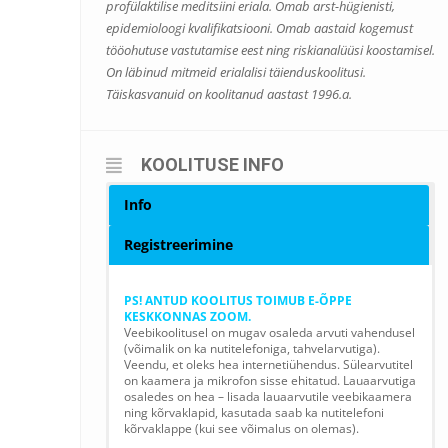
profülaktilise meditsiini eriala. Omab arst-hügienisti,
epidemioloogi kvalifikatsiooni. Omab aastaid kogemust
tööohutuse vastutamise eest ning riskianalüüsi koostamisel.
On läbinud mitmeid erialalisi täienduskoolitusi.
Täiskasvanuid on koolitanud aastast 1996.a.
KOOLITUSE INFO
Info
Registreerimine
PS! ANTUD KOOLITUS TOIMUB E-ÕPPE
KESKKONNAS ZOOM.
Veebikoolitusel on mugav osaleda arvuti vahendusel
(võimalik on ka nutitelefoniga, tahvelarvutiga).
Veendu, et oleks hea internetiühendus. Sülearvutitel
on kaamera ja mikrofon sisse ehitatud. Lauaarvutiga
osaledes on hea – lisada lauaarvutile veebikaamera
ning kõrvaklapid, kasutada saab ka nutitelefoni
kõrvaklappe (kui see võimalus on olemas).