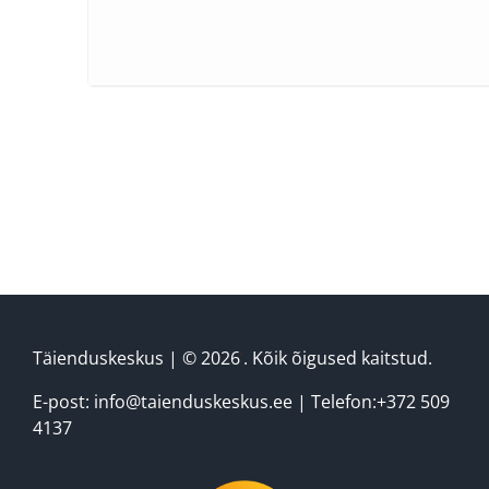
*
"
" tähistab nõutud välja
NB! KOOLITUSELE REGISTREERIMISEKS PALUN
TÄITKE ALLOLEV VORM:
Ettevõtte nimi / Eraisikuna osaledes ees-
ja perekonnanimi
*
Ettevõtte reg. nr. / Eraisikuna
registreerides isikukood
*
Täienduskeskus
| ©
2026
‘
. Kõik õigused kaitstud.
Kontaktisiku ees- ja perekonnanimi
*
E-post: info@taienduskeskus.ee | Telefon:+372 509
4137
Kontaktisiku telefon
*