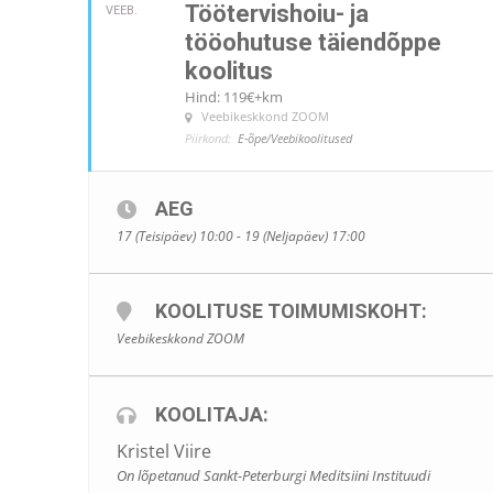
Töötervishoiu- ja
VEEB.
tööohutuse täiendõppe
koolitus
Hind: 119€+km
Veebikeskkond ZOOM
Piirkond:
E-õpe/Veebikoolitused
AEG
17 (Teisipäev) 10:00 - 19 (Neljapäev) 17:00
KOOLITUSE TOIMUMISKOHT:
Veebikeskkond ZOOM
KOOLITAJA:
Kristel Viire
On lõpetanud Sankt-Peterburgi Meditsiini Instituudi