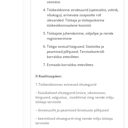
vastutus
Töökeskkonna struktuurid (spetsialist, volinik,
nõukogu), erinevate osapoolte roll
ülesanded. Töötaja ja töötajaskonna
töökeskkonnaalane koostöö
Töötajate juhendamine, väljaõpe ja nende
registreerimine
Tööga seotud haigused. Statistika ja
peamised põhjused. Tervisekontrolli
korraldus ettevõttes
Esmaabi korraldus ettevõttes
II Koolituspäev:
1.Töökeskkonnas esinevad ohutegurid
– füüsikalised ohutegurid (müra, vibratsioon,
kiirgused, valgustus, sisekliima) ning nende mõju
töötaja tervisele
– õnnetusoht ja peamised õnnetuste põhjused
– keemilised ohutegurid ning nende mõju töötaja
tervisele