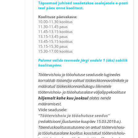
Täpsemad juhised saadetakse osalejatele e-posti
teel päev enne koolitust.
Koolituse päevakava:
10.00-11.30 koolitus
11.30-11.45 paus
11.45-13.15 koolitus
13.15-13.45 paus
13.45-15.15 koolitus
15.15-15.30 paus
15.30-17.00 koolitus
Palume valida teemade järgi endale 1 (üks) sobilik
koolituspäev.
Töötervishoiu ja tööohutuse seadusele tuginedes
korraldab tööandja valitud töökeskkonnavolinikele ja
määratud töökeskkonnanõukogu liikmetele
töötervishoiu- ja tööohutusalase väljaõppekoolituse
hiljemalt kahe kuu jooksul
alates nende
määramisest.
Viide seadusele:
“Töötervishoiu ja tööohutuse seadus”
(redaktsiooni jõustumise kuupäev 15.03.2019.a.).
Täienduskoolitusasutusena on antud
töötervishoiu-
ja tööohutusalane koolitus koostatud töötervishoiu-