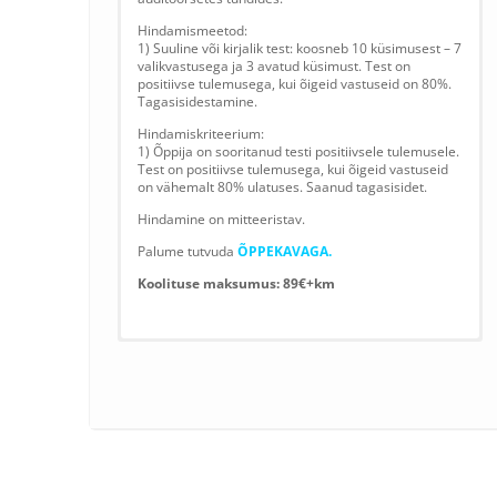
Hindamismeetod:
1) Suuline või kirjalik test: koosneb 10 küsimusest – 7
valikvastusega ja 3 avatud küsimust. Test on
positiivse tulemusega, kui õigeid vastuseid on 80%.
Tagasisidestamine.
Hindamiskriteerium:
1) Õppija on sooritanud testi positiivsele tulemusele.
Test on positiivse tulemusega, kui õigeid vastuseid
on vähemalt 80% ulatuses. Saanud tagasisidet.
Hindamine on mitteeristav.
Palume tutvuda
ÕPPEKAVAGA.
Koolituse maksumus: 89€+km
*
"
" tähistab nõutud välja
NB! KOOLITUSELE REGISTREERIMISEKS PALUN
TÄITKE ALLOLEV VORM:
Ettevõtte nimi / Eraisikuna osaledes ees-