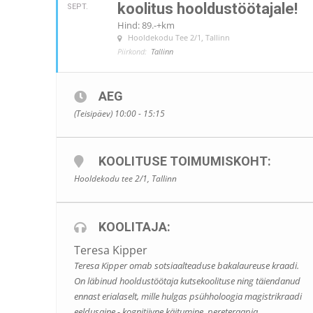
koolitus hooldustöötajale!
SEPT.
Hind: 89.-+km
Hooldekodu Tee 2/1, Tallinn
Piirkond:
Tallinn
AEG
(Teisipäev) 10:00 - 15:15
KOOLITUSE TOIMUMISKOHT:
Hooldekodu tee 2/1, Tallinn
KOOLITAJA:
Teresa Kipper
Teresa Kipper omab sotsiaalteaduse bakalaureuse kraadi.
On läbinud hooldustöötaja kutsekoolituse ning täiendanud
ennast erialaselt, mille hulgas psühholoogia magistrikraadi
eeldusaine - kognitiivne käitumine, pereteraapia