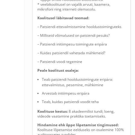
* veebikoolitusel on vajalik arvuti, kaamera,
mikrofoni ning interneti olemasolu.
Koolitusel läbitavad teemad:
– Patsiendi ettevalmistamine hooldustoiminguteks
– Milliseid võimalused on patsiendi pesuks?
– Patsiendi initiimpesu toimingute eripära
– Kuidas patsiendil vahetada mähkmeid?
– Patsiendi voodi tegemine
Peale koolitust osaleja:
Teab patsiendi hooldustoimingute eripära:
ettevalmistus, pesemine, mähkimine
Arvestab initiimpesu eripära
Teab, kuidas patsiendi voodit teha
Koolituse kestus:
8 akadeemilist tundi; loeng,
videode vaatamine praktika toetamiseks.
Hindamine ehk õppe lõpetamise tingimused:
Koolituse lõpetamise eelduseks on osalemine 100%
auditoorsetes tundides.