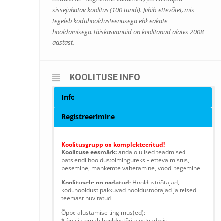
sissejuhatav koolitus (100 tundi). Juhib ettevõtet, mis
tegeleb koduhooldusteenusega ehk eakate
hooldamisega.Täiskasvanuid on koolitanud alates 2008
aastast.
KOOLITUSE INFO
Info
Registreerimine
Koolitusgrupp on komplekteeritud!
Koolituse eesmärk:
anda olulised teadmised
patsiendi hooldustoiminguteks – ettevalmistus,
pesemine, mähkemte vahetamine, voodi tegemine
Koolitusele on oodatud:
Hooldustöötajad,
koduhooldust pakkuvad hooldustöötajad ja teised
teemast huvitatud
Õppe alustamise tingimus(ed):
* õppija omab hooldustöö alusteadmisi