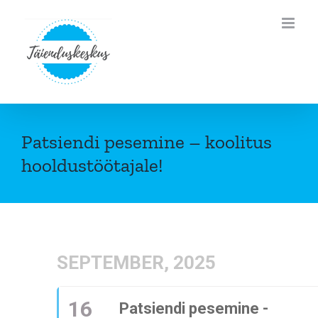
Skip
to
content
Patsiendi pesemine – koolitus
hooldustöötajale!
SEPTEMBER, 2025
16
Patsiendi pesemine -