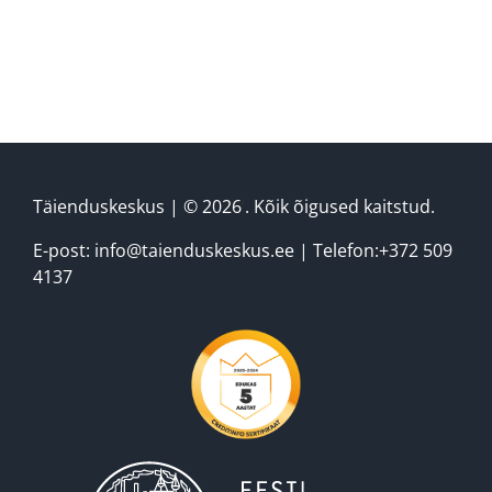
ja perekonnanimi
*
Ettevõtte reg. nr. / Eraisikuna
registreerides isikukood
*
Täienduskeskus
| ©
2026
‘
. Kõik õigused kaitstud.
Kontaktisiku ees- ja perekonnanimi
*
E-post: info@taienduskeskus.ee | Telefon:+372 509
4137
Kontaktisiku telefon
*
Arve info:
*
arve palun saata e-postile:
arve edastada e-arvete keskkonda