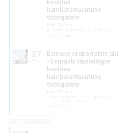
koolitus
hambaraviasutuse
töötajatele
Hind: 163.-+km
Paadi 5 - Tallinn (Hestia Hotel Europa)
Piirkond:
Tallinn
27
Esmane erakorraline abi
- Esmaabi täiendõppe
NOV.
koolitus
hambaraviasutuse
töötajatele
Hind: 163.-+km
Täienduskeskus
, Betooni 9, III Korrus,
Ruum Nr 382 - Tartu
Piirkond:
Tartu
DETSEMBER