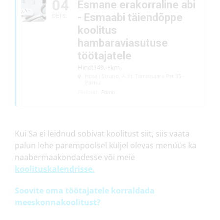
04
Esmane erakorraline abi
- Esmaabi täiendõppe
DETS.
koolitus
hambaraviasutuse
töötajatele
Hind:149.-+km
Hotell Strand
, A. H. Tammsaare Pst 35 -
Pärnu
Piirkond:
Pärnu
Kui Sa ei leidnud sobivat koolitust siit, siis vaata
palun lehe parempoolsel küljel olevas menüüs ka
naabermaakondadesse või meie
koolituskalendrisse.
Soovite oma töötajatele korraldada
meeskonnakoolitust?