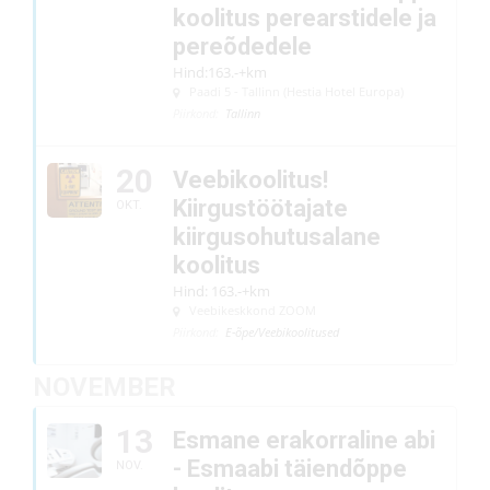
koolitus perearstidele ja
pereõdedele
Hind:163.-+km
Paadi 5 - Tallinn (Hestia Hotel Europa)
Piirkond:
Tallinn
20
Veebikoolitus!
Kiirgustöötajate
OKT.
kiirgusohutusalane
koolitus
Hind: 163.-+km
Veebikeskkond ZOOM
Piirkond:
E-õpe/Veebikoolitused
NOVEMBER
13
Esmane erakorraline abi
- Esmaabi täiendõppe
NOV.