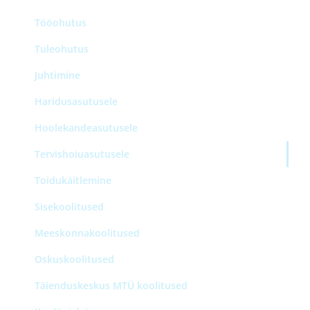
Tööohutus
Tuleohutus
Juhtimine
Haridusasutusele
Hoolekandeasutusele
Tervishoiuasutusele
Toidukäitlemine
Sisekoolitused
Meeskonnakoolitused
Oskuskoolitused
Täienduskeskus MTÜ koolitused