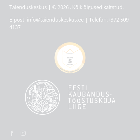
Täienduskeskus
| ©
2026
‘
. Kõik õigused kaitstud.
E-post: info@taienduskeskus.ee | Telefon:+372 509
4137