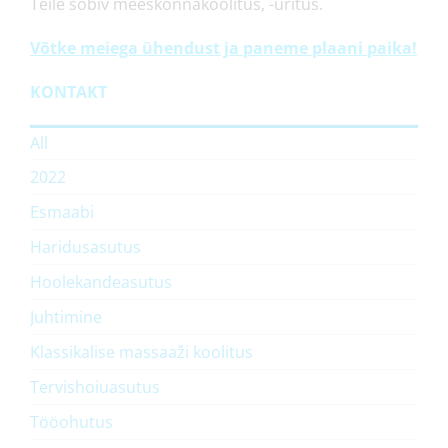
Teile sobiv meeskonnakoolitus, -üritus.
Võtke meiega ühendust ja paneme plaani paika!
KONTAKT
All
2022
Esmaabi
Haridusasutus
Hoolekandeasutus
Juhtimine
Klassikalise massaaži koolitus
Tervishoiuasutus
Tööohutus