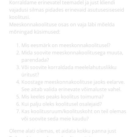
Korraldame erinevatel teemadel ja just kliendi
vajadusi silmas pidades erinevaid asutusesiseseid
koolitusi.
Meeskonnakoolituse osas on vaja läbi mõelda
mõningad küsimused:
Mis eesmärk on meeskonnakoolitusel?
Mida soovite meeskonnakoolitusega muuta,
parendada?
Või soovite korraldada meelelahutuslikku
üritust?
Koostage meeskonnakoolituse jaoks eelarve.
See aitab valida erinevate võimaluste vahel.
Mis keeles peaks koolitus toimuma?
Kui palju oleks koolitusel osalejaid?
Kas koolitusruum/koolituskoht on teil olemas
või soovite seda meie kaudu?
Oleme alati olemas, et aidata kokku panna just