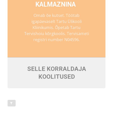
KALMAZNINA
Omab õe kutset. Töötab
igapäevaselt Tartu Ülikooli
Kliinikumis. Õpetab Tartu
Tervishoiu kõrgkoolis. Tervisameti
registri number N04596.
SELLE KORRALDAJA
KOOLITUSED