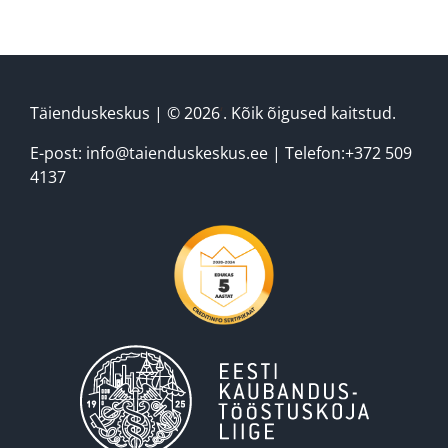
Täienduskeskus
| ©
2026
‘
. Kõik õigused kaitstud.
E-post: info@taienduskeskus.ee | Telefon:+372 509
4137