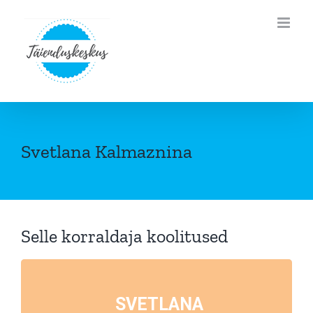
Skip
to
content
Svetlana Kalmaznina
Selle korraldaja koolitused
SVETLANA