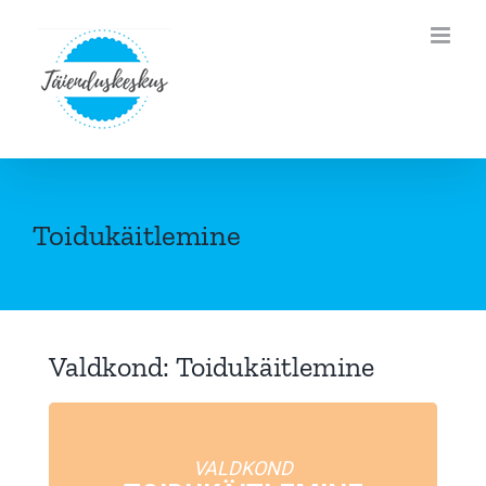
Skip
to
content
Toidukäitlemine
Valdkond: Toidukäitlemine
VALDKOND