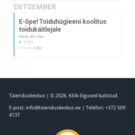
DETSEMBER
E-õpe! Toiduhügieeni koolitus
toidukäitlejale
Hind: 30.-+km
E-Õpe
Piirkond:
E-Õpe
Täienduskeskus
| © 2026. Kõik õigused kaitstud.
E-post:
info@taienduskeskus.ee
| Telefon:
+372 509
4137