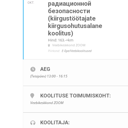
радиационной
OKT.
безопасности
(kiirgustöötajate
kiirgusohutusalane
koolitus)
Hind: 163.-+km
Veebikeskkond ZOOM
Piirkond:
E-õpe/Veebikoolitused
AEG
(Teisipäev) 13:00 - 16:15
KOOLITUSE TOIMUMISKOHT:
Veebikeskkond ZOOM
KOOLITAJA: