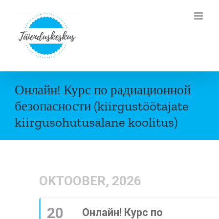
Skip
to
content
Онлайн! Курс по радиационной
безопасности (kiirgustöötajate
kiirgusohutusalane koolitus)
OKTOOBER, 2026
20
Онлайн! Курс по