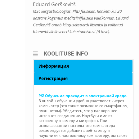
Eduard Gerškevitš
MSc kiirgusbioloogias, PhD füüsikas. Rohkem kui 20
aastane kogemus meditsiinifüüsika valdkonnas. Eduard
Gerškevitš omab kiirguseksperdi litsentsi ja volitatud
biomeditsiiniinseneri kutsetunnistust (8 tase).
KOOLITUSE INFO
Информация
Регистрация
PS! Обучение проходит в электронной среде.
В онлайн-обучении удобно участвовать через
компьютер (это также возможно со смартфоном,
планшетом). Убедитесь, что у вас хорошее
интернет-соединение. Ноутбуки имеют
встроенную камеру и микрофон. При
использовании настольного компьютера
рекомендуется добавить веб-камеру и
наушники к настольному компьютеру, вы также