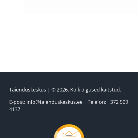
*
"
" Указывает обязательное поле
NB! ЗАПОЛНИТЕ ФОРМУ НИЖЕ, ЧТОБЫ
ЗАРЕГИСТРИРОВАТЬСЯ НА КУРСЫ:
Название фирмы / Имя и
фамилия, если регистрируется
частное лицо
*
Регистрационный номер фирмы
/ частное лицо - личный код
*
Täienduskeskus
| © 2026. Kõik õigused kaitstud.
E-post:
info@taienduskeskus.ee
| Telefon:
+372 509
Имя, фамилия регистрирующего
4137
*